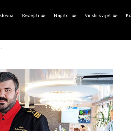
slovna
Recepti
Napitci
Vinski svijet
K
an