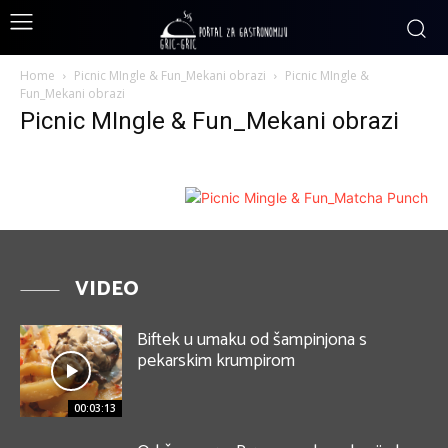
Home
Picnic MIngle & Fun_Mekani obrazi
Picnic MIngle &
Fun_Mekani obrazi
Picnic MIngle & Fun_Mekani obrazi
VIDEO
Biftek u umaku od šampinjona s
pekarskim krumpirom
00:03:13