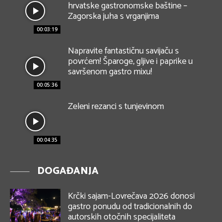
hrvatske gastronomske baštine –
Zagorska juha s vrganjima
00:03:19
Napravite fantastičnu savijaču s
povrćem! Šparoge, gljive i paprike u
savršenom gastro mixu!
00:05:36
Zeleni rezanci s tunjevinom
00:04:35
DOGAĐANJA
Krčki sajam-Lovrečava 2026 donosi
gastro ponudu od tradicionalnih do
autorskih otočnih specijaliteta