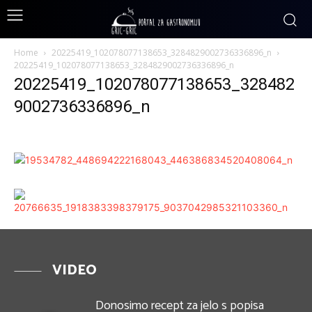
Home
20225419_102078077138653_3284829002736336896_n
20225419_102078077138653_3284829002736336896_n
20225419_102078077138653_328482
9002736336896_n
VIDEO
Donosimo recept za jelo s popisa