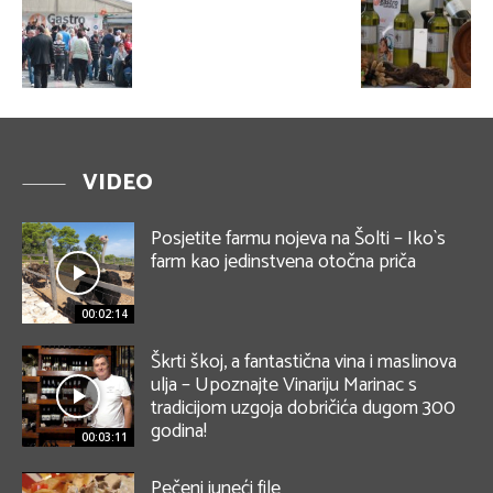
VIDEO
Posjetite farmu nojeva na Šolti – Iko`s
farm kao jedinstvena otočna priča
00:02:14
Škrti škoj, a fantastična vina i maslinova
ulja – Upoznajte Vinariju Marinac s
tradicijom uzgoja dobričića dugom 300
godina!
00:03:11
Pečeni juneći file