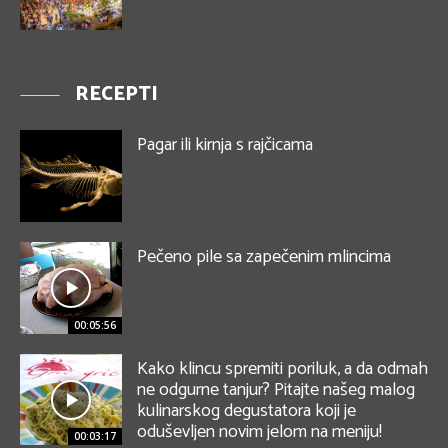
RECEPTI
Pagar ili kirnja s rajčicama
Pečeno pile sa zapečenim mlincima
00:05:56
Kako klincu spremiti poriluk, a da odmah
ne odgurne tanjur? Pitajte našeg malog
kulinarskog degustatora koji je
oduševljen novim jelom na meniju!
00:03:17