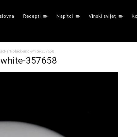
slovna
Recepti
Napitci
Vinski svijet
K
act-art-black-and-white-357658
d-white-357658