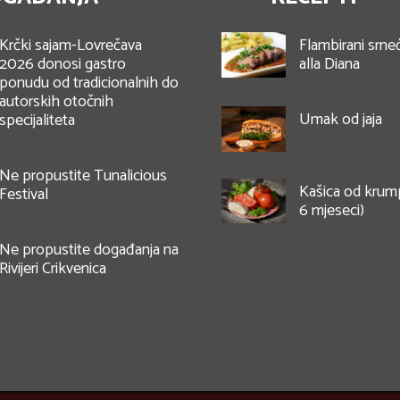
Krčki sajam-Lovrečava
Flambirani srneć
2026 donosi gastro
alla Diana
ponudu od tradicionalnih do
autorskih otočnih
Umak od jaja
specijaliteta
Ne propustite Tunalicious
Kašica od krumpi
Festival
6 mjeseci)
Ne propustite događanja na
Rivijeri Crikvenica