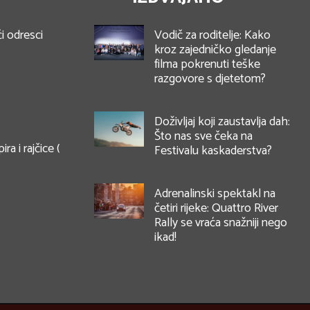
i odresci
Vodič za roditelje: Kako
kroz zajedničko gledanje
filma pokrenuti teške
razgovore s djetetom?
Doživljaj koji zaustavlja dah:
Što nas sve čeka na
ra i rajčice (
Festivalu kaskaderstva?
Adrenalinski spektakl na
četiri rijeke: Quattro River
Rally se vraća snažniji nego
ikad!