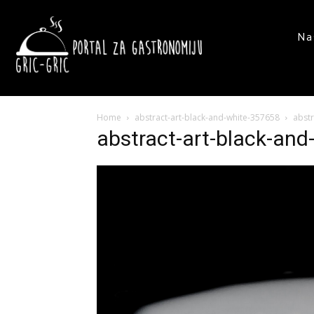
Na
Home
abstract-art-black-and-white-357658
abstr
abstract-art-black-an