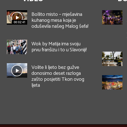
Bollito misto – mješavina
kuhanog mesa koja je
00:02:41
oduševila našeg Malog šefa!
Wok by Matija ima svoju
prvu franšizu i to u Slavoniji!
Volite li ljeto bez gužve
donosimo deset razloga
zašto posjetiti Tkon ovog
ljeta