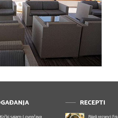
GAĐANJA
RECEPTI
Krčki sajam-Lovrečava
Bijeli rezanci Friu