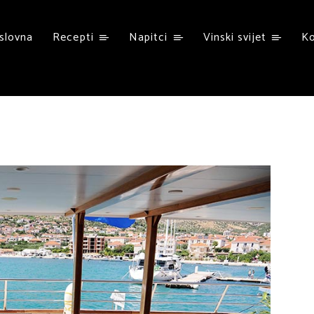
slovna
Recepti
Napitci
Vinski svijet
K