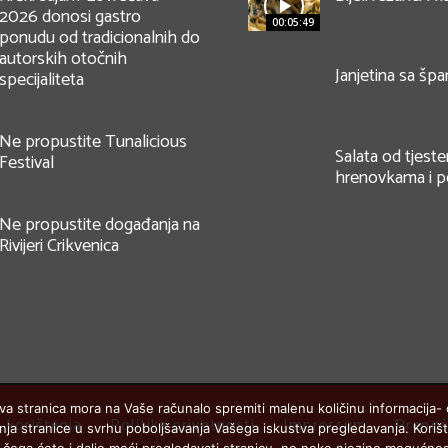
2026 donosi gastro
00:05:49
ponudu od tradicionalnih do
autorskih otočnih
Janjetina sa šp
specijaliteta
Ne propustite Tunalicious
Salata od tjeste
Festival
hrenovkama i 
Ne propustite događanja na
Rivijeri Crikvenica
va stranica mora na Vaše računalo spremiti malenu količinu informacija- c
i korištenja
Politika privatnosti
Impressum
Prenoš
eđenja stranice u svrhu poboljšavanja Vašega iskustva pregledavanja. Kori