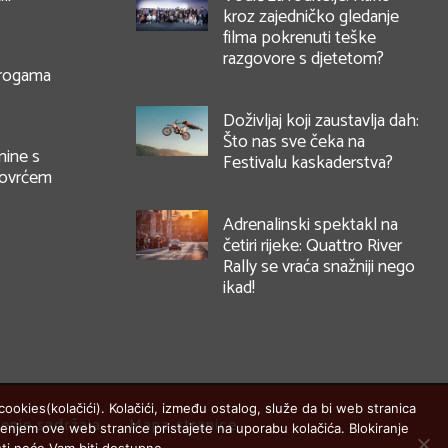
kroz zajedničko gledanje
filma pokrenuti teške
razgovore s djetetom?
arogama
Doživljaj koji zaustavlja dah:
Što nas sve čeka na
nine s
Festivalu kaskaderstva?
povrćem
Adrenalinski spektakl na
četiri rijeke: Quattro River
Rally se vraća snažniji nego
ikad!
ookies(kolačići). Kolačići, između ostalog, služe da bi web stranica
enje sadržaja
Mapa stranice
štenjem ove web stranice pristajete na uporabu kolačića. Blokiranje