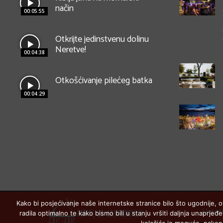
način
00:05:55
Otkrijte jedinstvenu dolinu
Neretve!
00:04:38
Otkošćivanje pilećeg batka
00:04:29
Kako bi posjećivanje naše internetske stranice bilo što ugodnije, o
Uvjet
radila optimalno te kako bismo bili u stanju vršiti daljnja unaprj