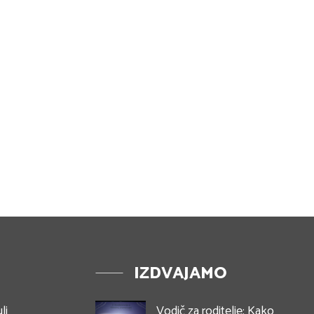
IZDVAJAMO
li
Vodič za roditelje: Kako