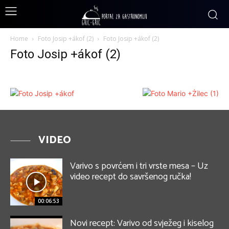
Home
Foto Josip +ákof (2)
Foto Josip +ákof (2)
Foto Josip +ákof (2)
VIDEO
Varivo s povrćem i tri vrste mesa – Uz
video recept do savršenog ručka!
00:06:53
Novi recept: Varivo od svježeg i kiselog