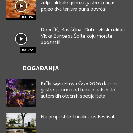
zelja – ili kako je mali gastro kritičar
pojeo dva tanjura puna povrća!
00:03:47
Dobričić, Marašćina i Duh – vinska ekipa
Vicka Burice sa Šolte koju morate
upoznati!
00:02:29
DOGAĐANJA
Krčki sajam-Lovrečava 2026 donosi
gastro ponudu od tradicionalnih do
autorskih otočnih specijaliteta
Ne propustite Tunalicious Festival