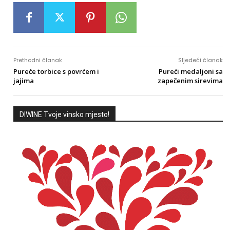
Prethodni članak
Sljedeći članak
Pureće torbice s povrćem i
Pureći medaljoni sa
jajima
zapečenim sirevima
DIWINE Tvoje vinsko mjesto!