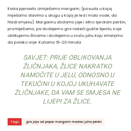
Kada pjenasto izmiješamo margarin, (posuda u kojoj
miješamo stavimo u drugu u kojoj je led i malo vode, da
hladi smjesu). Margarinu dodamo jaje i sitno sjeckani peršin,
promiješamo, pa dodajemo gris radeći gušće tijesto, koje
oblikujemo žlicama i dodajemo u vruću juhu koju smanjimo
da polako vrije. Kuhamo 15-20 minuta.
SAVJET: PRIJE OBLIKOVANJA
ŽLIČNJAKA, ŽLICE NAKRATKO
NAMOČITE U JELU, ODNOSNO U
TEKUĆINI U KOJOJ UKUHAVATE
ŽLIČNJAKE, DA VAM SE SMJESA NE
LIJEPI ZA ŽLICE.
Tags
gris jaja sol papar margarin maslac juha peršin