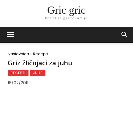
Gric gric
Portal za gastronomiju
Naslovnica
Recepti
Griz žličnjaci za juhu
RECEPTI
JUHE
16/02/2011