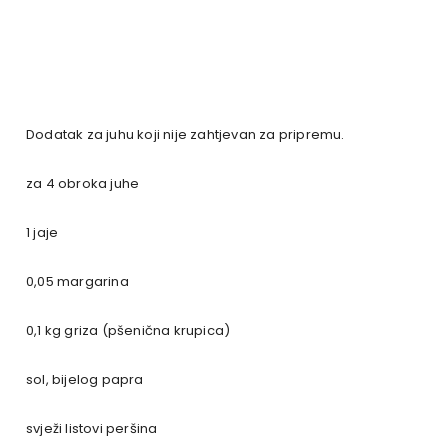
Dodatak za juhu koji nije zahtjevan za pripremu.
za 4 obroka juhe
1 jaje
0,05 margarina
0,1 kg griza (pšenična krupica)
sol, bijelog papra
svježi listovi peršina